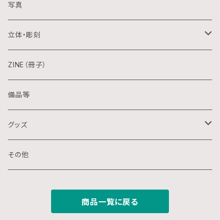
アクリル画
銅版画
写真
日本画
木版画
立体・彫刻
水彩画
シルクスクリーン
陶芸
ZINE（冊子）
クレパス画
リトグラフ
金属
備品等
水墨画
デジタル
石
グッズ
スプレー画
ステンシル
木
ポストカード
その他
ミクストメディア
オフセットプリント
ミクストメディア
スマホ用壁紙
商品一覧に戻る
ペン画
デジタルプリント
ガラス