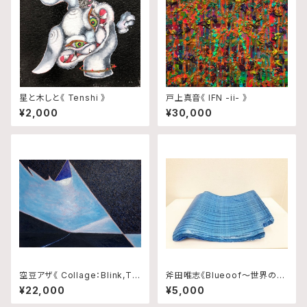
星と木しと《 Tenshi 》
戸上真音《 IFN -ii- 》
¥2,000
¥30,000
空豆アザ《 Collage：Blink,Tra
斧田唯志《Blueoof〜世界の真
ce and Rhythm No.10 》
ん中で輝いた日本政府から千葉
¥22,000
¥5,000
県民へ贈り物〜》