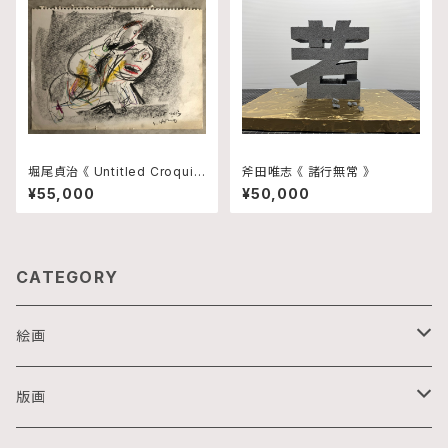
堀尾貞治 《 Untitled Croquis
斧田唯志 《 諸行無常 》
1 》
¥55,000
¥50,000
CATEGORY
絵画
油画
版画