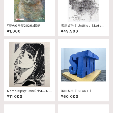
『春の0号展2026』図録
堀尾貞治 《 Untitled Sketch
5 》
¥1,000
¥49,500
Narcolepsy1999《 ナルコレプ
斧田唯志 《 START 》
シー 》 TYPE-A
¥11,000
¥60,000