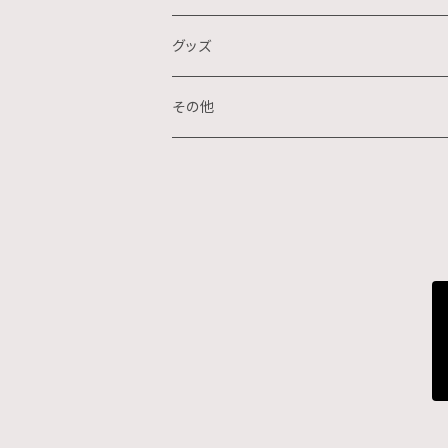
水墨画
デジタル
石
グッズ
スプレー画
ステンシル
木
ポストカード
その他
ミクストメディア
オフセットプリント
ミクストメディア
スマホ用壁紙
ペン画
デジタルプリント
ガラス
切り絵
ジークレー
鉛筆画