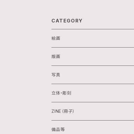
CATEGORY
絵画
油画
版画
アクリル画
銅版画
写真
日本画
木版画
立体・彫刻
水彩画
シルクスクリーン
陶芸
ZINE（冊子）
クレパス画
リトグラフ
金属
備品等