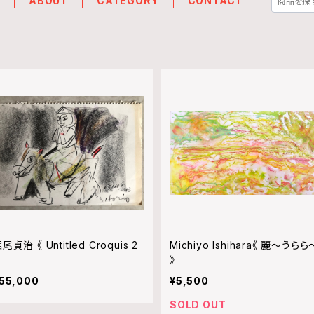
E
ABOUT
CATEGORY
CONTACT
尾貞治 《 Untitled Croquis 2
Michiyo Ishihara《 麗〜うらら
》
55,000
¥5,500
SOLD OUT