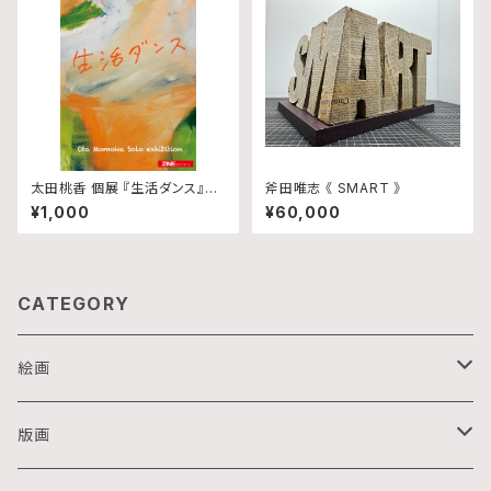
太田桃香 個展 『生活ダンス』図
斧田唯志 《 SMART 》
録
¥1,000
¥60,000
CATEGORY
絵画
油画
版画