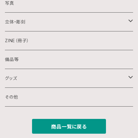
アクリル画
銅版画
写真
日本画
木版画
立体・彫刻
水彩画
シルクスクリーン
陶芸
ZINE（冊子）
クレパス画
リトグラフ
金属
備品等
水墨画
デジタル
石
グッズ
スプレー画
ステンシル
木
ポストカード
その他
ミクストメディア
オフセットプリント
ミクストメディア
スマホ用壁紙
商品一覧に戻る
ペン画
デジタルプリント
ガラス