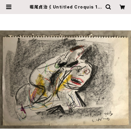
堀尾貞治 《 Untitled Croquis 1 》
| ZINE gallery