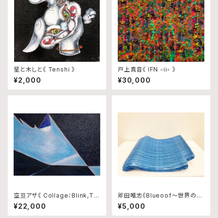
星と木しと《 Tenshi 》
戸上真音《 IFN -ii- 》
¥2,000
¥30,000
空豆アザ《 Collage：Blink,Tra
斧田唯志《Blueoof〜世界の真
ce and Rhythm No.10 》
ん中で輝いた日本政府から千葉
¥22,000
¥5,000
県民へ贈り物〜》