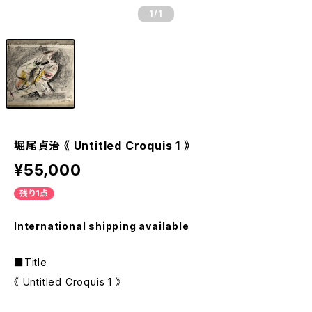
1
/1
堀尾貞治 《 Untitled Croquis 1 》
¥55,000
残り1点
International shipping available
■Title
《 Untitled Croquis 1 》