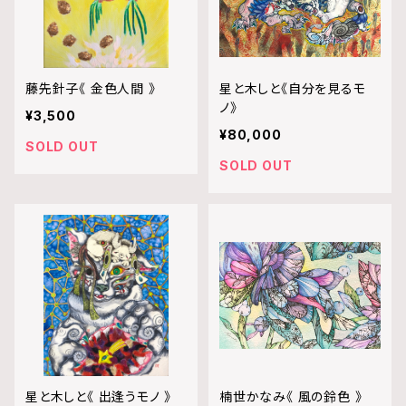
藤先針子《 金色人間 》
星と木しと《自分を見るモ
ノ》
¥3,500
¥80,000
SOLD OUT
SOLD OUT
星と木しと《 出逢うモノ 》
楠世かなみ《 風の鈴色 》