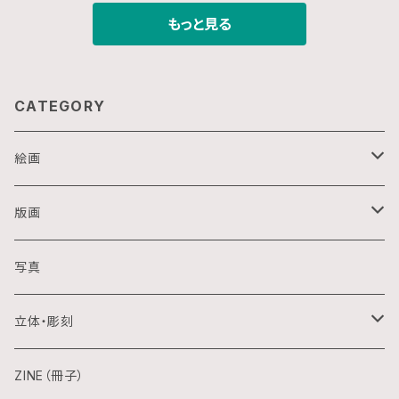
もっと見る
CATEGORY
絵画
油画
版画
アクリル画
銅版画
写真
日本画
木版画
立体・彫刻
水彩画
シルクスクリーン
陶芸
ZINE（冊子）