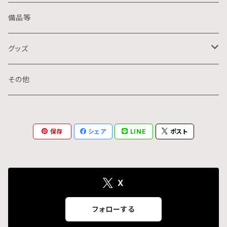
クレパス画
リトグラフ
金属
備品等
水墨画
デジタル
石
グッズ
スプレー画
ステンシル
木
ポストカード
その他
ミクストメディア
オフセットプリント
ミクストメディア
スマホ用壁紙
保存
シェア
LINE
ポスト
ペン画
デジタルプリント
ガラス
切り絵
ジークレー
X
鉛筆画
フォローする