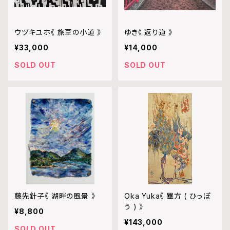
ウヅキユホ《 旅草の小道 》
ゆき《 返り道 》
¥33,000
¥14,000
SOLD OUT
SOLD OUT
藤先針子《 湖畔の風景 》
Oka Yuka《 畢方 ( ひっぽ
う ) 》
¥8,800
¥143,000
SOLD OUT