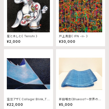
星と木しと《 Tenshi 》
戸上真音《 IFN -ii- 》
¥2,000
¥30,000
空豆アザ《 Collage：Blink,Tra
斧田唯志《Blueoof〜世界の真
ce and Rhythm No.10 》
ん中で輝いた日本政府から千葉
¥22,000
¥5,000
県民へ贈り物〜》