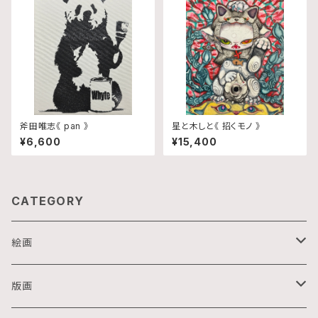
斧田唯志《 pan 》
星と木しと《 招くモノ 》
¥6,600
¥15,400
CATEGORY
絵画
油画
版画