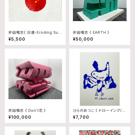
斧田唯志《 日食-Eroding Sun
斧田唯志 《 EARTH 》
》
¥5,500
¥50,000
斧田唯志 《 Don't恋 》
ひらのあつこ 《 ドローイング/N
o.57 》
¥100,000
¥7,700