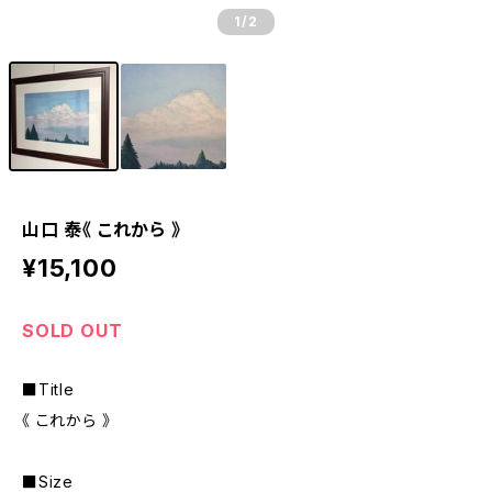
1
/2
山口 泰《 これから 》
¥15,100
SOLD OUT
■Title
《 これから 》
■Size