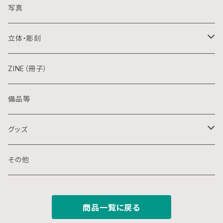
アクリル画
銅版画
写真
日本画
木版画
立体・彫刻
水彩画
シルクスクリーン
陶芸
ZINE（冊子）
クレパス画
リトグラフ
金属
備品等
水墨画
デジタル
石
グッズ
スプレー画
ステンシル
木
ポストカード
その他
ミクストメディア
オフセットプリント
ミクストメディア
スマホ用壁紙
商品一覧に戻る
ペン画
デジタルプリント
ガラス