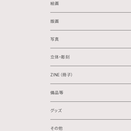
絵画
油画
版画
アクリル画
銅版画
写真
日本画
木版画
立体・彫刻
水彩画
シルクスクリーン
陶芸
ZINE（冊子）
クレパス画
リトグラフ
金属
備品等
水墨画
デジタル
石
グッズ
スプレー画
ステンシル
木
ポストカード
その他