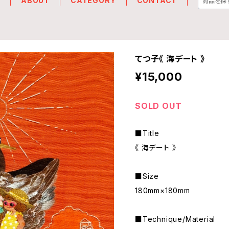
E
ABOUT
CATEGORY
CONTACT
てつ子《 海デート 》
¥15,000
SOLD OUT
■Title
《 海デート 》
■Size
180mm×180mm
■Technique/Material