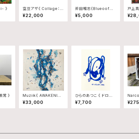
i- 》
空豆アザ《 Collage：Bl
斧田唯志《Blueoof〜
戸上真音
ink,Trace and Rhyth
世界の真ん中で輝いた
¥22,000
¥5,000
¥28
m No.10 》
日本政府から千葉県民
へ贈り物〜》
無常 》
Muziik《 AWAKENING
ひらのあつこ 《 ドロー
Narc
Ⅴ 》
イング/No.13 》
alloo
¥33,000
¥7,700
¥27