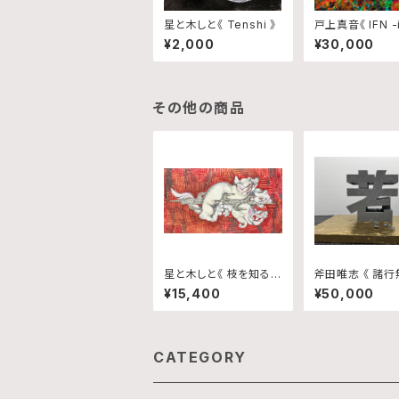
星と木しと《 Tenshi 》
戸上真音《 IFN -i
¥2,000
¥30,000
その他の商品
星と木しと《 枝を知るモ
斧田唯志 《 諸行
ノ 》
¥15,400
¥50,000
CATEGORY