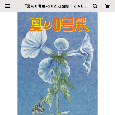
『夏の0号展-2025』図録 | ZINE ga
llery