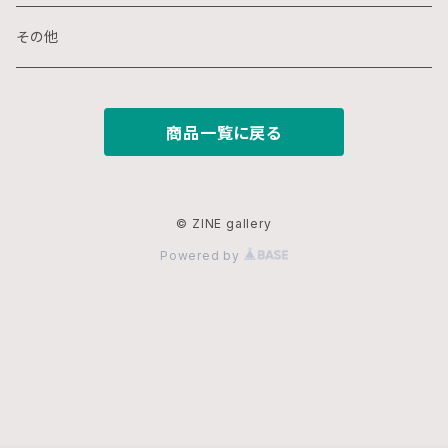
スプレー画
ステンシル
木
ポストカード
その他
ミクストメディア
オフセットプリント
ミクストメディア
スマホ用壁紙
商品一覧に戻る
ペン画
デジタルプリント
ガラス
切り絵
ジークレー
© ZINE gallery
Powered by
鉛筆画