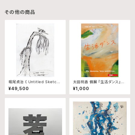
その他の商品
堀尾貞治 《 Untitled Sketch
太田桃香 個展 『生活ダンス』図
3 》
録
¥49,500
¥1,000