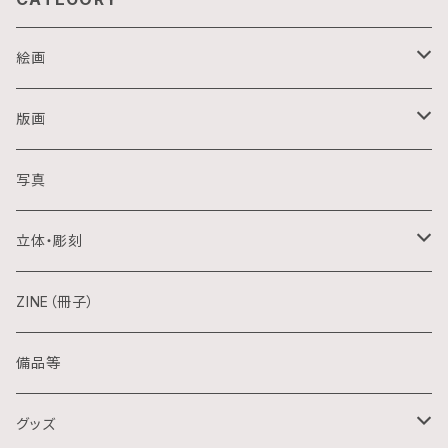
絵画
油画
版画
アクリル画
銅版画
写真
日本画
木版画
立体・彫刻
水彩画
シルクスクリーン
陶芸
ZINE（冊子）
クレパス画
リトグラフ
金属
備品等
水墨画
デジタル
石
グッズ