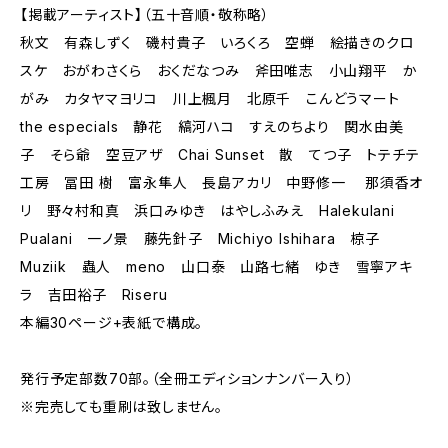
【掲載アーティスト】（五十音順・敬称略）
秋文 有森しずく 磯村貴子 いろくろ 空蝉 絵描きのクロ
スケ おがわさくら おくだなつみ 斧田唯志 小山翔平 か
がみ カタヤマヨリコ 川上楓月 北原千 こんどうマート
the especials 静花 縞河ハコ すえのちより 関水由美
子 そら爺 空豆アザ Chai Sunset 散 てつ子 トテチテ
工房 冨田 樹 富永隼人 長島アカリ 中野修一 那須香オ
リ 野々村和真 浜口みゆき はやしふみえ Halekulani
Pualani 一ノ景 藤先針子 Michiyo Ishihara 椋子
Muziik 蟲人 meno 山口泰 山路七緒 ゆき 雪寧アキ
ラ 吉田裕子 Riseru
本編30ページ+表紙で構成。
発行予定部数70部。（全冊エディションナンバー入り）
※完売しても重刷は致しません。