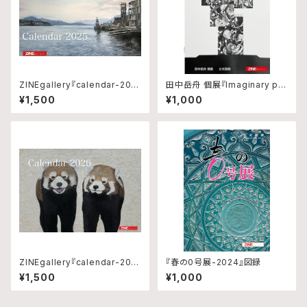
ZINEgallery『calendar-202
田中岳舟 個展『Imaginary pla
5』
n↔︎Unplanned』図録
¥1,500
¥1,000
ZINEgallery『calendar-202
『春の0号展-2024』図録
6』修正版
¥1,500
¥1,000