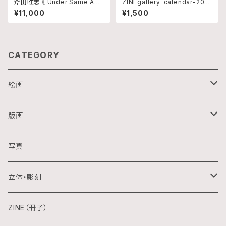
斧田唯志 《 Under Same Am
ZINEgallery『calendar-202
erica 》
6』修正版
¥11,000
¥1,500
CATEGORY
絵画
油画
版画
アクリル画
銅版画
写真
日本画
木版画
立体・彫刻
水彩画
シルクスクリーン
陶芸
ZINE（冊子）