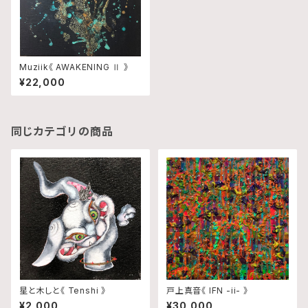
Muziik《 AWAKENING Ⅱ 》
¥22,000
同じカテゴリの商品
星と木しと《 Tenshi 》
戸上真音《 IFN -ii- 》
¥2,000
¥30,000