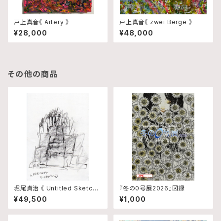
戸上真音《 Artery 》
戸上真音《 zwei Berge 》
¥28,000
¥48,000
その他の商品
堀尾貞治 《 Untitled Sketch
『冬の0号展2026』図録
4 》
¥49,500
¥1,000