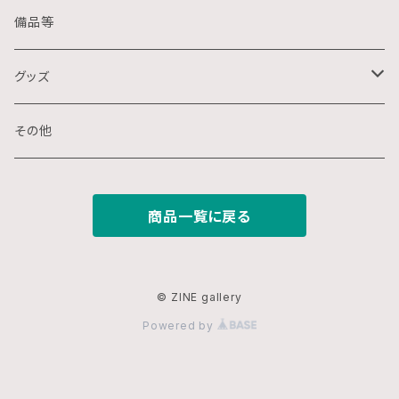
クレパス画
リトグラフ
金属
備品等
水墨画
デジタル
石
グッズ
スプレー画
ステンシル
木
ポストカード
その他
ミクストメディア
オフセットプリント
ミクストメディア
スマホ用壁紙
商品一覧に戻る
ペン画
デジタルプリント
ガラス
切り絵
ジークレー
© ZINE gallery
Powered by
鉛筆画