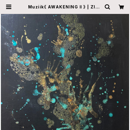
Muziik《 AWAKENING Ⅱ 》 | ZINE
gallery