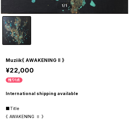
1
/1
Muziik《 AWAKENING Ⅱ 》
¥22,000
残り1点
International shipping available
■Title
《 AWAKENING Ⅱ 》