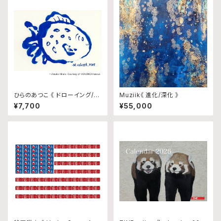
ひらのあつこ 《 ドローイング/N
Muziik《 進化/深化 》
o.208 》
¥7,700
¥55,000