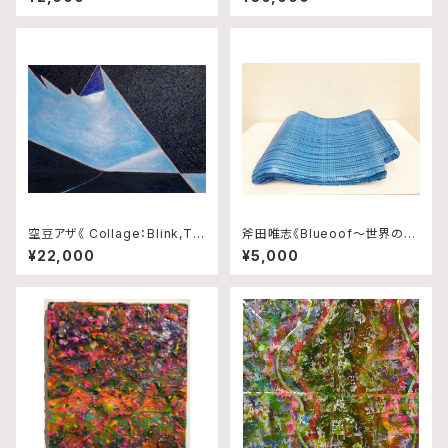
空豆アザ《 Collage：Blink,Tra
斧田唯志《Blueoof〜世界の真
ce and Rhythm No.10 》
ん中で輝いた日本政府から千葉
¥22,000
¥5,000
県民へ贈り物〜》