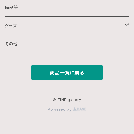
クレパス画
リトグラフ
金属
備品等
水墨画
デジタル
石
グッズ
スプレー画
ステンシル
木
ポストカード
その他
ミクストメディア
オフセットプリント
ミクストメディア
スマホ用壁紙
商品一覧に戻る
ペン画
デジタルプリント
ガラス
切り絵
ジークレー
© ZINE gallery
Powered by
鉛筆画