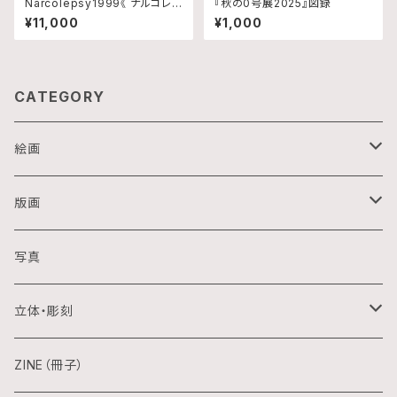
Narcolepsy1999《 ナルコレプ
『秋の0号展2025』図録
シー 》 TYPE-A
¥11,000
¥1,000
CATEGORY
絵画
油画
版画
アクリル画
銅版画
写真
日本画
木版画
立体・彫刻
水彩画
シルクスクリーン
陶芸
ZINE（冊子）