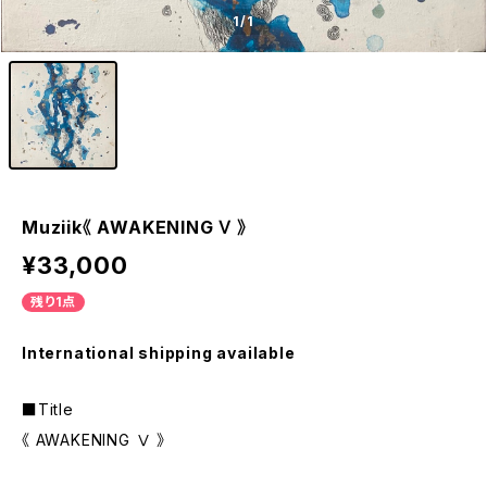
1
/1
Muziik《 AWAKENING Ⅴ 》
¥33,000
残り1点
International shipping available
■Title
《 AWAKENING Ⅴ 》