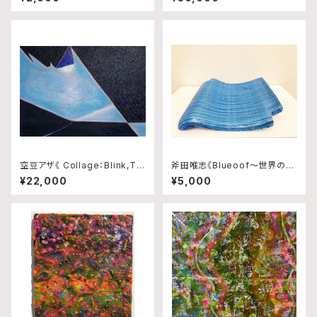
空豆アザ《 Collage：Blink,Tra
斧田唯志《Blueoof〜世界の真
ce and Rhythm No.10 》
ん中で輝いた日本政府から千葉
¥22,000
¥5,000
県民へ贈り物〜》