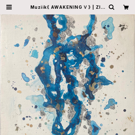
Muziik《 AWAKENING Ⅴ 》 | ZIN
E gallery