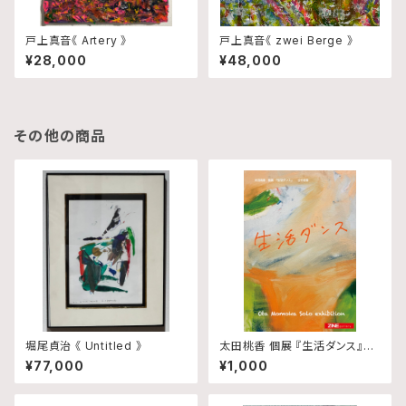
戸上真音《 Artery 》
戸上真音《 zwei Berge 》
¥28,000
¥48,000
その他の商品
堀尾貞治 《 Untitled 》
太田桃香 個展 『生活ダンス』図
録
¥77,000
¥1,000