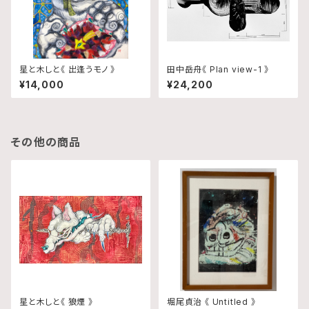
星と木しと《 出逢うモノ 》
田中岳舟《 Plan view-1 》
¥14,000
¥24,200
その他の商品
星と木しと《 狼煙 》
堀尾貞治 《 Untitled 》