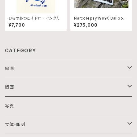
ひらのあつこ 《 ドローイング/N
Narcolepsy1999《 Balloon
o.13 》
popping3 》
¥7,700
¥275,000
CATEGORY
絵画
油画
版画
アクリル画
銅版画
写真
日本画
木版画
立体・彫刻