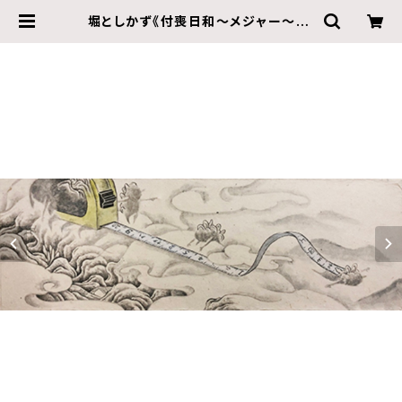
堀としかず《付喪日和〜メジャー〜》 |
ZINE gallery