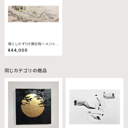
堀としかず《付喪日和〜メジャ
ー〜》
¥44,000
同じカテゴリの商品