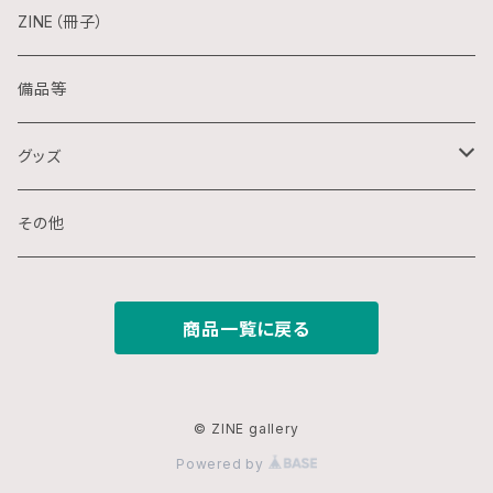
水彩画
シルクスクリーン
陶芸
ZINE（冊子）
クレパス画
リトグラフ
金属
備品等
水墨画
デジタル
石
グッズ
スプレー画
ステンシル
木
ポストカード
その他
ミクストメディア
オフセットプリント
ミクストメディア
スマホ用壁紙
商品一覧に戻る
ペン画
デジタルプリント
ガラス
切り絵
ジークレー
© ZINE gallery
Powered by
鉛筆画