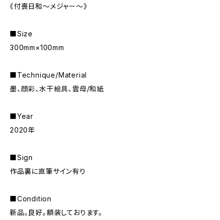
《付喪日和〜メジャー〜》
■Size
300mm×100mm
■Technique/Material
墨、顔彩、水干絵具、雲母/和紙
■Year
2020年
■Sign
作品裏に直筆サイン有り
■Condition
新品。良好。額装しております。