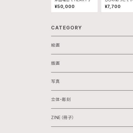
イング/No.13 》
¥50,000
¥7,700
CATEGORY
絵画
油画
版画
アクリル画
銅版画
写真
日本画
木版画
立体・彫刻
水彩画
シルクスクリーン
陶芸
ZINE（冊子）