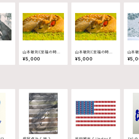
山本敏則《至福の時間》
山本敏則《至福の時間》
山本敏
1/2
2/2
1/2
¥5,000
¥5,000
¥5,
ドロー
堀尾貞治 《 猫 》
斧田唯志 《 Under Sa
ひらの