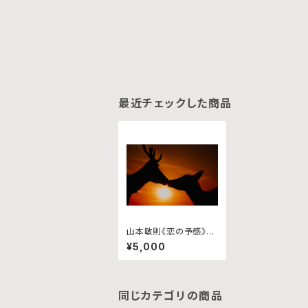
最近チェックした商品
山本敏則《恋の予感》2/
2
¥5,000
同じカテゴリの商品