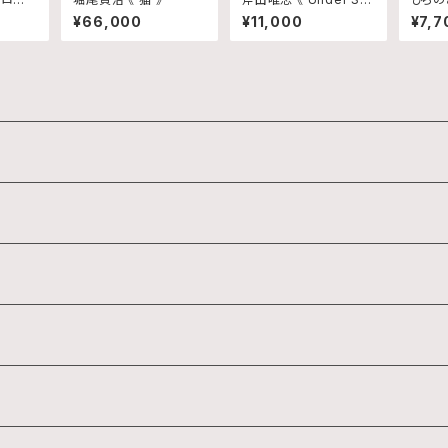
me America 》
イング/
¥66,000
¥11,000
¥7,7