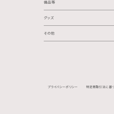
クレパス画
リトグラフ
金属
備品等
水墨画
デジタル
石
グッズ
スプレー画
ステンシル
木
ポストカード
その他
ミクストメディア
オフセットプリント
ミクストメディア
スマホ用壁紙
ペン画
デジタルプリント
ガラス
切り絵
ジークレー
プライバシーポリシー
特定商取引法に基
鉛筆画