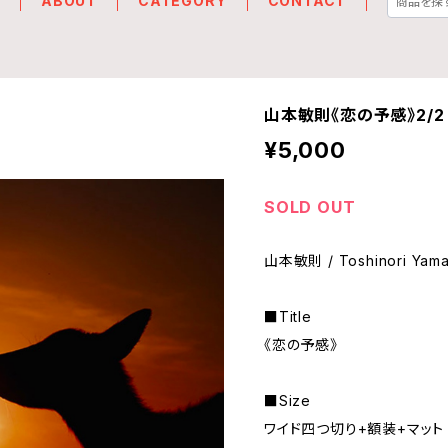
E
ABOUT
CATEGORY
CONTACT
山本敏則《恋の予感》2/2
¥5,000
SOLD OUT
山本敏則 / Toshinori Yam
■Title
《恋の予感》
■Size
ワイド四つ切り+額装+マット