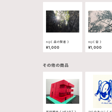
niji《 森の賢者 》
niji《 宙 》
¥1,000
¥1,000
その他の商品
斧田唯志 《 HEART 》
ひらのあつこ 《 