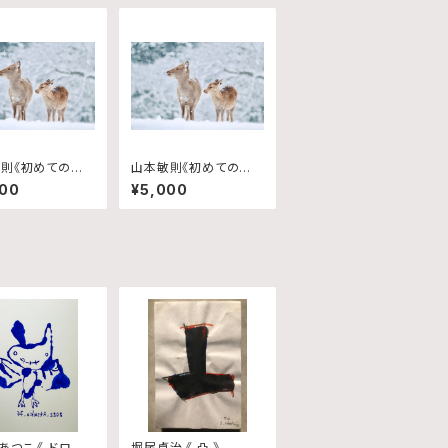
則《初めての雪》
山本敏則《初めての雪》
2/2
000
¥5,000
あつこ 《 ドロー
堀尾貞治 《 凸 》