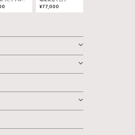
No.57 》
00
¥77,000