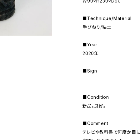
W90×H230×D90
■Technique/Material
手びねり/粘土
■Year
2020年
■Sign
---
■Condition
新品。良好。
■Comment
テレビや教科書で何度か目に