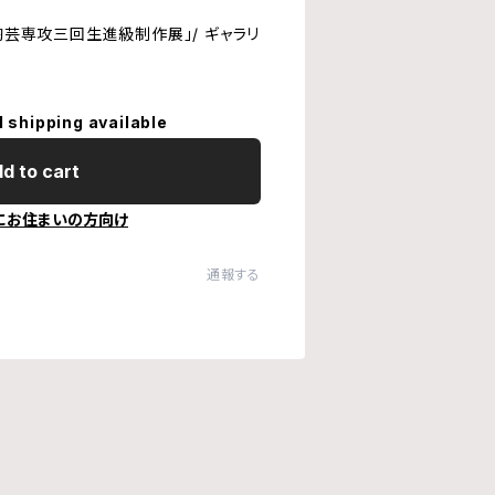
陶芸専攻三回生進級制作展」/ ギャラリ
l shipping available
d to cart
にお住まいの方向け
通報する