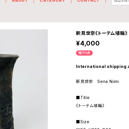
E
ABOUT
CATEGORY
CONTACT
新見世奈《トーテム埴輪》
¥4,000
残り1点
International shipping 
新見世奈 Sena Niimi
■Title
《トーテム埴輪》
■Size