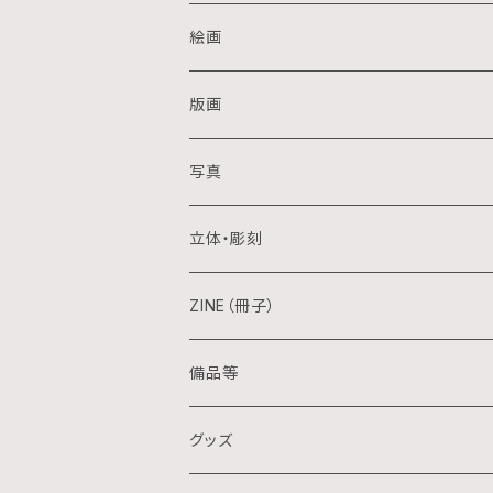
絵画
油画
版画
アクリル画
銅版画
写真
日本画
木版画
立体・彫刻
水彩画
シルクスクリーン
陶芸
ZINE（冊子）
クレパス画
リトグラフ
金属
備品等
水墨画
デジタル
石
グッズ