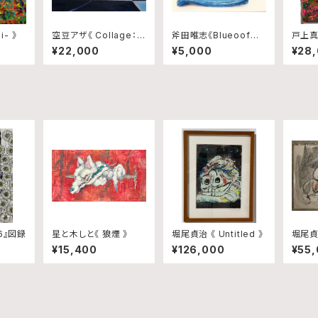
i- 》
空豆アザ《 Collage：Bl
斧田唯志《Blueoof〜
戸上真音
ink,Trace and Rhyth
世界の真ん中で輝いた
¥22,000
¥5,000
¥28
m No.10 》
日本政府から千葉県民
へ贈り物〜》
6』図録
星と木しと《 狼煙 》
堀尾貞治 《 Untitled 》
堀尾貞治
roquis
¥15,400
¥126,000
¥55