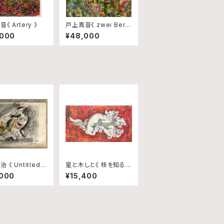
《 Artery 》
戸上真音《 zwei Berg
e 》
,000
¥48,000
 《 Untitled C
星と木しと《 枝を知るモ
 1 》
ノ 》
,000
¥15,400