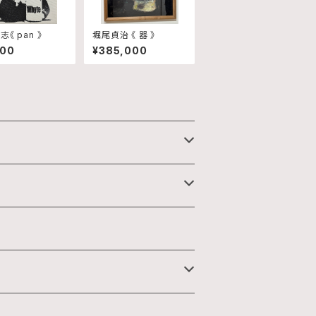
《 pan 》
堀尾貞治 《 器 》
600
¥385,000