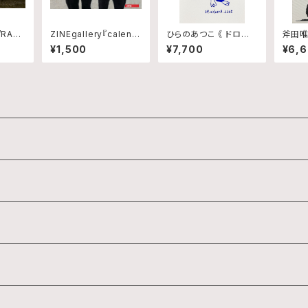
/RAT
ZINEgallery『calend
ひらのあつこ 《 ドロー
斧田唯志
ar-2026』修正版
イング/No.66 》
¥1,500
¥7,700
¥6,