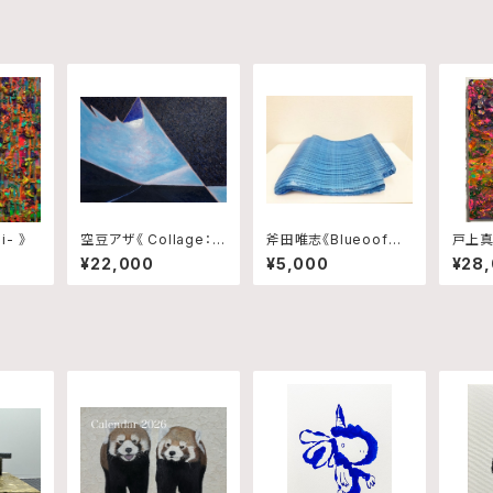
i- 》
空豆アザ《 Collage：Bl
斧田唯志《Blueoof〜
戸上真音
ink,Trace and Rhyth
世界の真ん中で輝いた
¥22,000
¥5,000
¥28
m No.10 》
日本政府から千葉県民
へ贈り物〜》