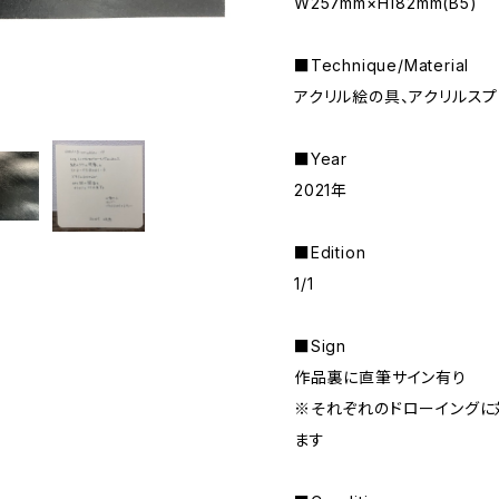
W257mm×H182mm(B5)
■Technique/Material
アクリル絵の具、アクリルスプ
■Year
2021年
■Edition
1/1
■Sign
作品裏に直筆サイン有り
※それぞれのドローイングに
ます