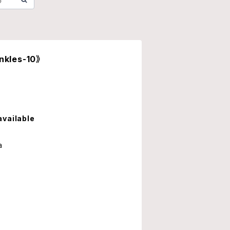
kles-10》
available
a