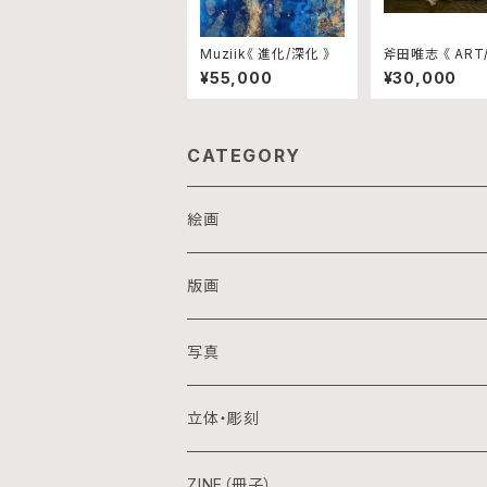
Muziik《 進化/深化 》
斧田唯志 《 ART
》
¥55,000
¥30,000
CATEGORY
絵画
油画
版画
アクリル画
銅版画
写真
日本画
木版画
立体・彫刻
水彩画
シルクスクリーン
陶芸
ZINE（冊子）