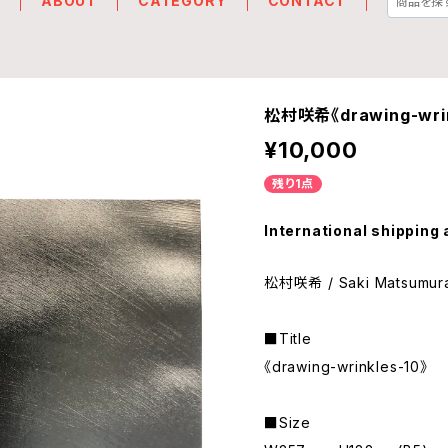
E
ABOUT
CATEGORY
CONTACT
松村咲希《drawing-wrin
¥10,000
残り1点
International shipping 
松村咲希 / Saki Matsumur
■Title
《drawing-wrinkles-10》
■Size