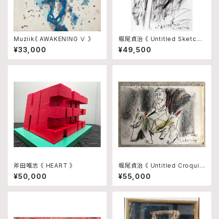
Muziik《 AWAKENING Ⅴ 》
堀尾貞治 《 Untitled Sketch
2 》
¥33,000
¥49,500
斧田唯志 《 HEART 》
堀尾貞治 《 Untitled Croquis
2 》
¥50,000
¥55,000