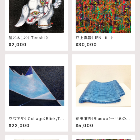
星と木しと《 Tenshi 》
戸上真音《 IFN -ii- 》
¥2,000
¥30,000
空豆アザ《 Collage：Blink,Tra
斧田唯志《Blueoof〜世界の真
ce and Rhythm No.10 》
ん中で輝いた日本政府から千葉
¥22,000
¥5,000
県民へ贈り物〜》