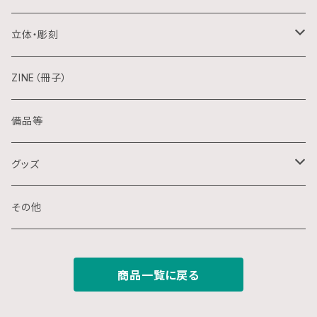
日本画
木版画
立体・彫刻
水彩画
シルクスクリーン
陶芸
ZINE（冊子）
クレパス画
リトグラフ
金属
備品等
水墨画
デジタル
石
グッズ
スプレー画
ステンシル
木
ポストカード
その他
ミクストメディア
オフセットプリント
ミクストメディア
スマホ用壁紙
商品一覧に戻る
ペン画
デジタルプリント
ガラス