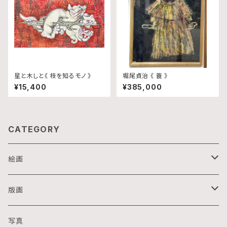
星と木しと《 枝を知るモノ 》
堀尾貞治 《 蓑 》
¥15,400
¥385,000
CATEGORY
絵画
油画
版画
アクリル画
銅版画
写真