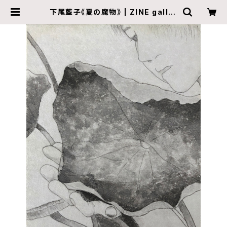
下尾藍子《夏の魔物》 | ZINE galler
y