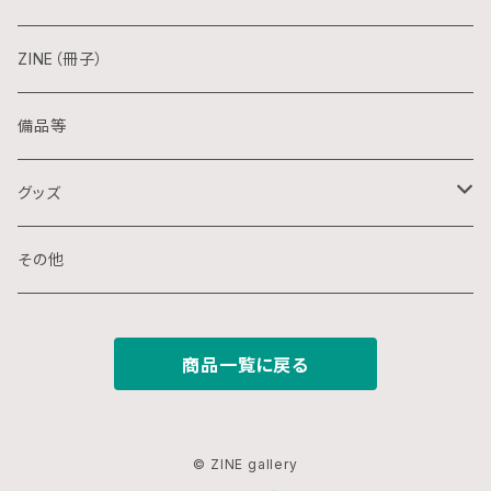
水彩画
シルクスクリーン
陶芸
ZINE（冊子）
クレパス画
リトグラフ
金属
備品等
水墨画
デジタル
石
グッズ
スプレー画
ステンシル
木
ポストカード
その他
ミクストメディア
オフセットプリント
ミクストメディア
スマホ用壁紙
商品一覧に戻る
ペン画
デジタルプリント
ガラス
切り絵
ジークレー
© ZINE gallery