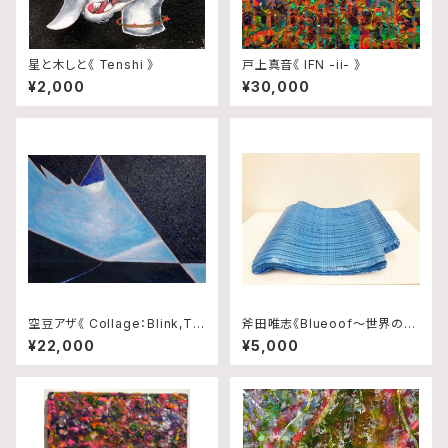
星と木しと《 Tenshi 》
戸上真音《 IFN -ii- 》
¥2,000
¥30,000
空豆アザ《 Collage：Blink,Tra
斧田唯志《Blueoof〜世界の真
ce and Rhythm No.10 》
ん中で輝いた日本政府から千葉
¥22,000
¥5,000
県民へ贈り物〜》