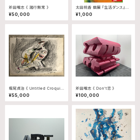
斧田唯志 《 諸行無常 》
太田桃香 個展 『生活ダンス』図
録
¥50,000
¥1,000
堀尾貞治 《 Untitled Croquis
斧田唯志 《 Don't恋 》
1 》
¥55,000
¥100,000