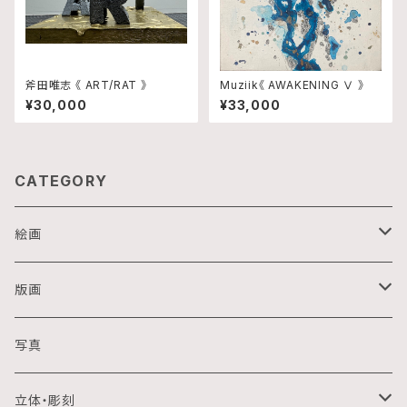
斧田唯志 《 ART/RAT 》
Muziik《 AWAKENING Ⅴ 》
¥30,000
¥33,000
CATEGORY
絵画
油画
版画
アクリル画
銅版画
写真
日本画
木版画
立体・彫刻