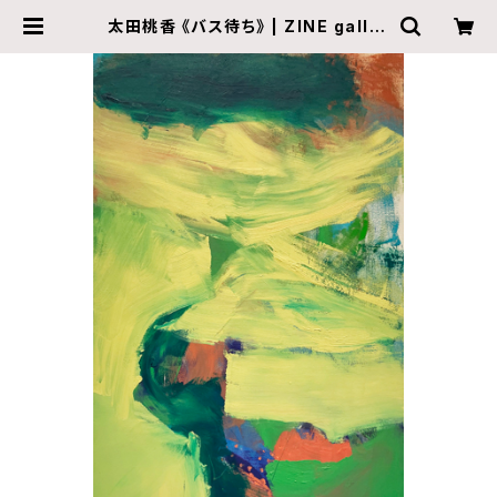
太田桃香 《バス待ち》 | ZINE galler
y