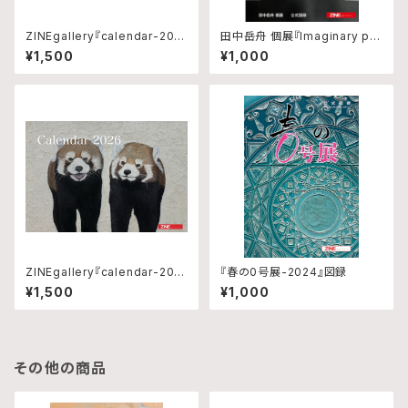
ZINEgallery『calendar-202
田中岳舟 個展『Imaginary pla
5』
n↔︎Unplanned』図録
¥1,500
¥1,000
ZINEgallery『calendar-202
『春の0号展-2024』図録
6』修正版
¥1,500
¥1,000
その他の商品