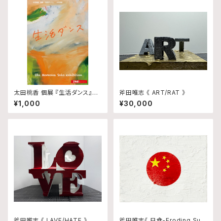
太田桃香 個展 『生活ダンス』図
斧田唯志 《 ART/RAT 》
録
¥1,000
¥30,000
斧田唯志 《 LAVE/HATE 》
斧田唯志《 日食-Eroding Sun