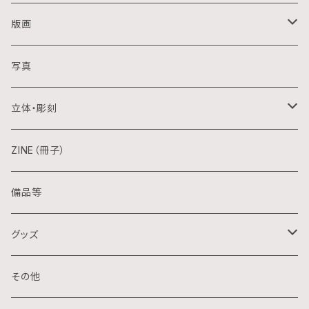
油画
版画
アクリル画
銅版画
写真
日本画
木版画
立体・彫刻
水彩画
シルクスクリーン
陶芸
ZINE（冊子）
クレパス画
リトグラフ
金属
備品等
水墨画
デジタル
石
グッズ
スプレー画
ステンシル
木
ポストカード
その他