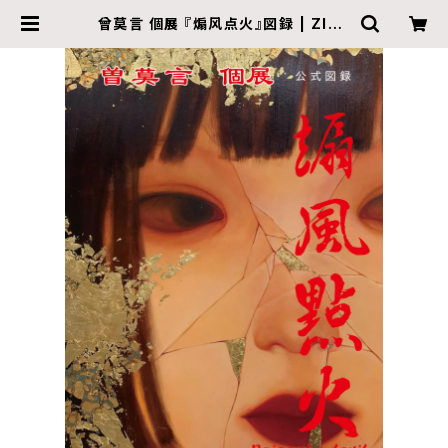
曾莫言 個展 『煽风点火』図録 | ZINE
gallery