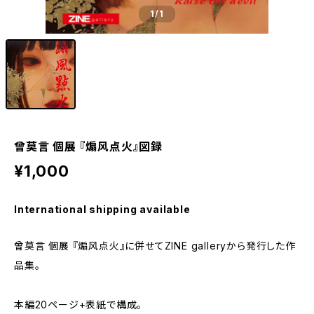
1
/1
曾莫言 個展 『煽风点火』図録
¥1,000
International shipping available
曾莫言 個展 『煽风点火』に併せてZINE galleryから発行した作
品集。
本編20ページ+表紙で構成。