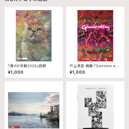
『春の0号展2026』図録
戸上真音 個展 『Genome edit
ing』図録
¥1,000
¥1,000