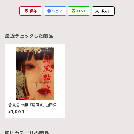
保存
シェア
LINE
ポスト
最近チェックした商品
曾莫言 個展 『煽风点火』図録
¥1,000
同じカテゴリの商品