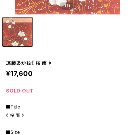
1
/1
遠藤あかね《 桜 雨 》
¥17,600
SOLD OUT
■Title
《 桜 雨 》
■Size