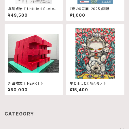
堀尾貞治 《 Untitled Sketch
『夏の0号展-2025』図録
2 》
¥49,500
¥1,000
斧田唯志 《 HEART 》
星と木しと《 招くモノ 》
¥50,000
¥15,400
CATEGORY