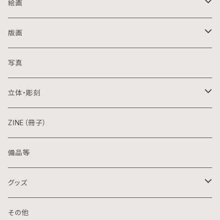
絵画
油画
版画
アクリル画
銅版画
写真
日本画
木版画
立体・彫刻
水彩画
シルクスクリーン
陶芸
ZINE（冊子）
クレパス画
リトグラフ
金属
備品等
水墨画
デジタル
石
グッズ
スプレー画
ステンシル
木
ポストカード
その他