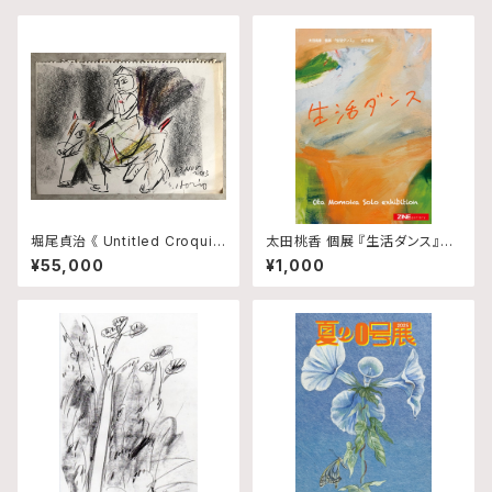
堀尾貞治 《 Untitled Croquis
太田桃香 個展 『生活ダンス』図
2 》
録
¥55,000
¥1,000