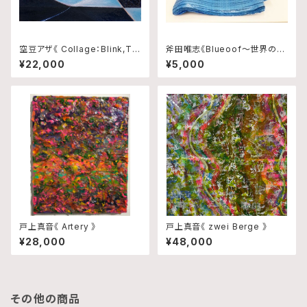
空豆アザ《 Collage：Blink,Tra
斧田唯志《Blueoof〜世界の真
ce and Rhythm No.10 》
ん中で輝いた日本政府から千葉
¥22,000
¥5,000
県民へ贈り物〜》
戸上真音《 Artery 》
戸上真音《 zwei Berge 》
¥28,000
¥48,000
その他の商品