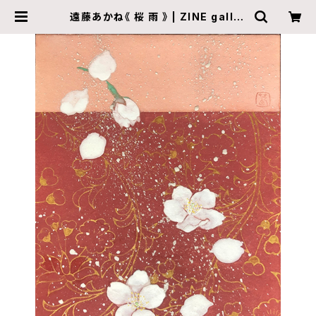
遠藤あかね《 桜 雨 》 | ZINE galler
y