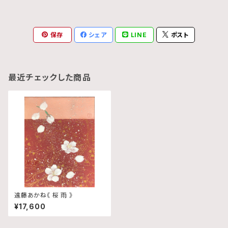
保存
シェア
LINE
ポスト
最近チェックした商品
遠藤あかね《 桜 雨 》
¥17,600