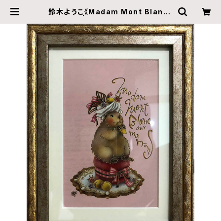
鈴木ようこ《Madam Mont Blanc》
| ZINE gallery