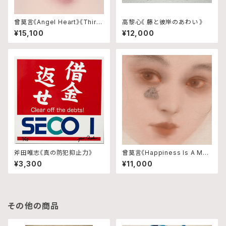
曾莫言《Angel Heart》《Third
高黎心《 藤と彼岸のあわい 》
Eye》のセット
¥15,100
¥12,000
斧田唯志《真の防犯抑止力》
曾莫言《Happiness Is A Mot
h》
¥3,300
¥11,000
その他の商品