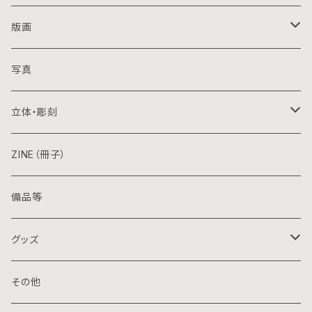
油画
版画
アクリル画
銅版画
写真
日本画
木版画
立体・彫刻
水彩画
シルクスクリーン
陶芸
ZINE（冊子）
クレパス画
リトグラフ
金属
備品等
水墨画
デジタル
石
グッズ
スプレー画
ステンシル
木
ポストカード
その他