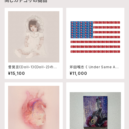
同じカテゴリの商品
曾莫言《Doll-1》《Doll-2》のセ
斧田唯志 《 Under Same Am
ット
erica 》
¥15,100
¥11,000