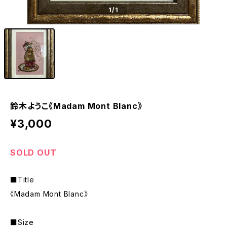
1
/1
鈴木ようこ《Madam Mont Blanc》
¥3,000
SOLD OUT
■Title
《Madam Mont Blanc》
■Size