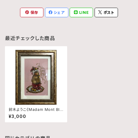
保存
シェア
LINE
ポスト
最近チェックした商品
鈴木ようこ《Madam Mont Bla
nc》
¥3,000