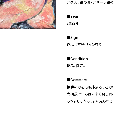
アクリル絵の具・アキーラ絵
■Year
2022年
■Sign
作品に直筆サイン有り
■Condition
新品。良好。
■Comment
相手の力をも吸収する、迫力の
大相撲でいちばん多く見られ
もう少ししたら、また見られ