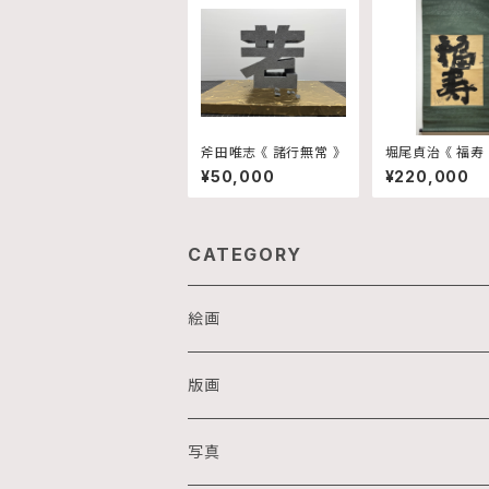
斧田唯志 《 諸行無常 》
堀尾貞治 《 福寿 
¥50,000
¥220,000
CATEGORY
絵画
油画
版画
アクリル画
銅版画
写真