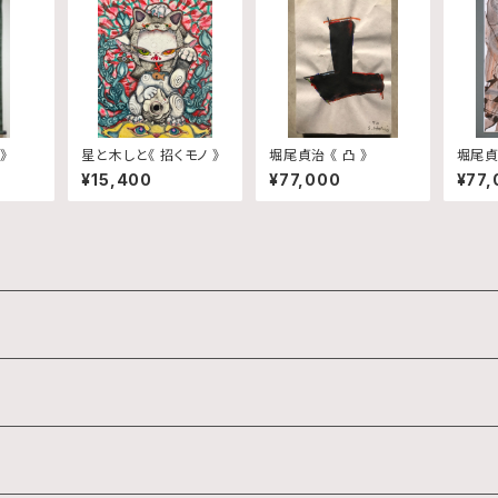
》
星と木しと《 招くモノ 》
堀尾貞治 《 凸 》
堀尾貞治
¥15,400
¥77,000
¥77,