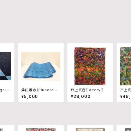
ge：Bl
斧田唯志《Blueoof〜
戸上真音《 Artery 》
戸上真音
 Rhyth
世界の真ん中で輝いた
e 》
¥5,000
¥28,000
¥48
日本政府から千葉県民
へ贈り物〜》