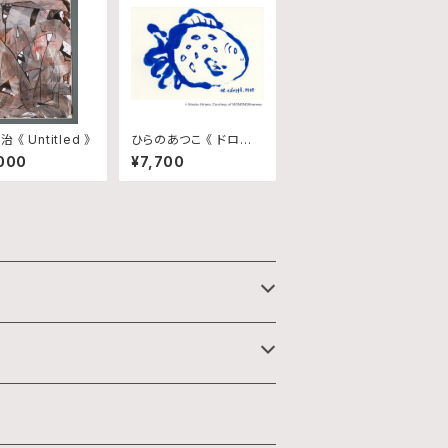
 《 Untitled 》
ひらのあつこ 《 ドロー
イング/No.208 》
000
¥7,700