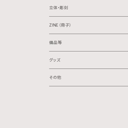
日本画
木版画
立体・彫刻
水彩画
シルクスクリーン
陶芸
ZINE（冊子）
クレパス画
リトグラフ
金属
備品等
水墨画
デジタル
石
グッズ
スプレー画
ステンシル
木
ポストカード
その他
ミクストメディア
オフセットプリント
ミクストメディア
スマホ用壁紙
ペン画
デジタルプリント
ガラス