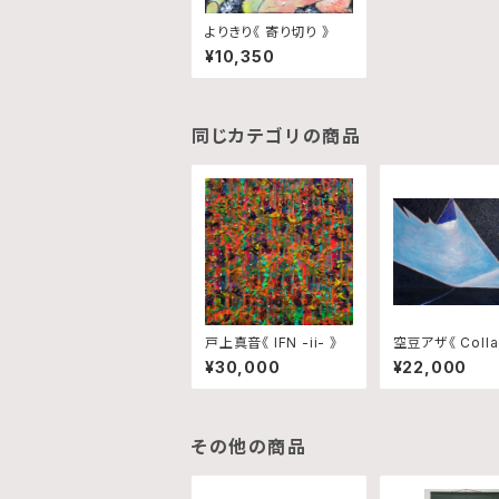
よりきり《 寄り切り 》
¥10,350
同じカテゴリの商品
戸上真音《 IFN -ii- 》
空豆アザ《 Colla
ink,Trace and
¥30,000
¥22,000
m No.10 》
その他の商品