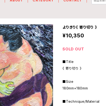
E
ABOUT
CATEGORY
CONTACT
よりきり《 寄り切り 》
¥10,350
SOLD OUT
■Title
《 寄り切り 》
■Size
180mm×180mm
■Technique/Material