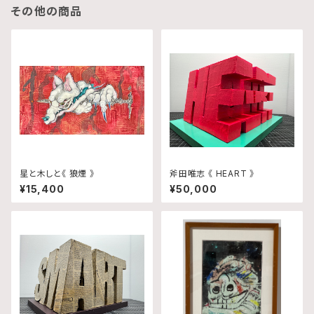
その他の商品
星と木しと《 狼煙 》
斧田唯志 《 HEART 》
¥15,400
¥50,000