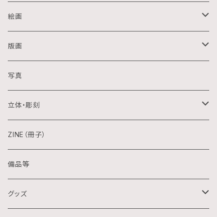
絵画
油画
版画
アクリル画
銅版画
写真
日本画
木版画
立体・彫刻
水彩画
シルクスクリーン
陶芸
ZINE（冊子）
クレパス画
リトグラフ
金属
備品等
水墨画
デジタル
石
グッズ