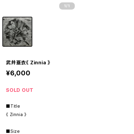
1
/1
武井亜衣《 Zinnia 》
¥6,000
SOLD OUT
■Title
《 Zinnia 》
■Size