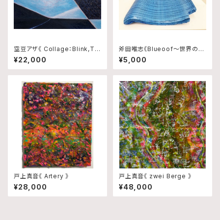
空豆アザ《 Collage：Blink,Tra
斧田唯志《Blueoof〜世界の真
ce and Rhythm No.10 》
ん中で輝いた日本政府から千葉
¥22,000
¥5,000
県民へ贈り物〜》
戸上真音《 Artery 》
戸上真音《 zwei Berge 》
¥28,000
¥48,000