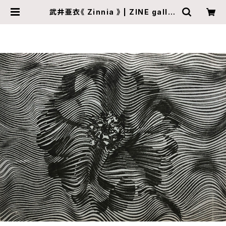
武井亜衣《 Zinnia 》 | ZINE galler
y