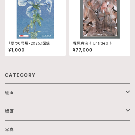
『夏の0号展-2025』図録
堀尾貞治 《 Untitled 》
¥1,000
¥77,000
CATEGORY
絵画
油画
版画
アクリル画
銅版画
写真