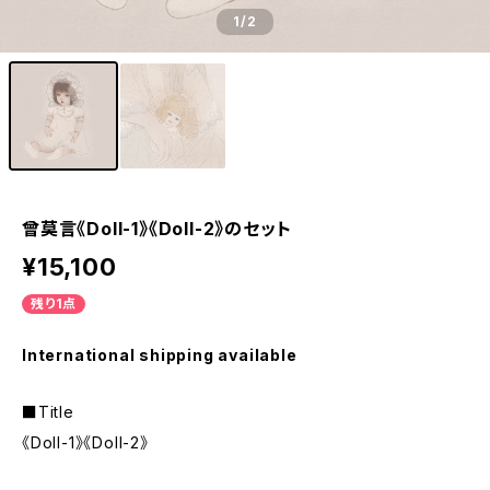
1
/2
曾莫言《Doll-1》《Doll-2》のセット
¥15,100
残り1点
International shipping available
■Title
《Doll-1》《Doll-2》