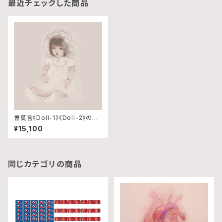
最近チェックした商品
曾莫言《Doll-1》《Doll-2》のセ
ット
¥15,100
同じカテゴリの商品