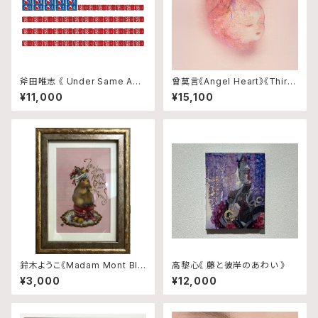
斧田唯志 《 Under Same Am
曾莫言《Angel Heart》《Third
erica 》
Eye》のセット
¥11,000
¥15,100
鈴木ようこ《Madam Mont Bla
高黎心《 藤と彼岸のあわい 》
nc》
¥3,000
¥12,000