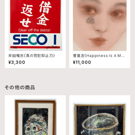
斧田唯志《真の防犯抑止力》
曾莫言《Happiness Is A Mot
h》
¥3,300
¥11,000
その他の商品