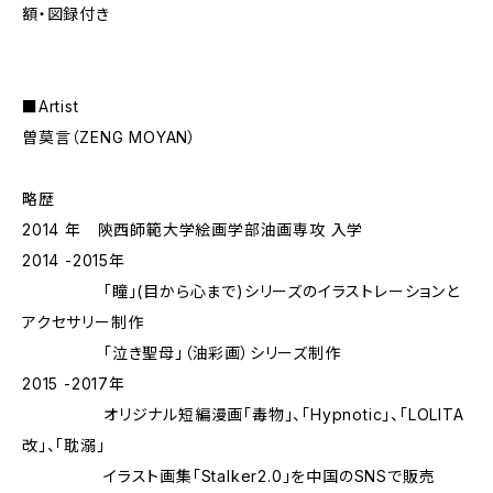
額・図録付き
■Artist
曽莫言（ZENG MOYAN）
略歴
2014 年 陝西師範大学絵画学部油画専攻 入学
2014 -2015年
「瞳」(目から心まで)シリーズのイラストレーションと
アクセサリー制作
「泣き聖母」（油彩画）シリーズ制作
2015 -2017年
オリジナル短編漫画「毒物」、「Hypnotic」、「LOLITA
改」、「耽溺」
イラスト画集「Stalker2.0」を中国のSNSで販売