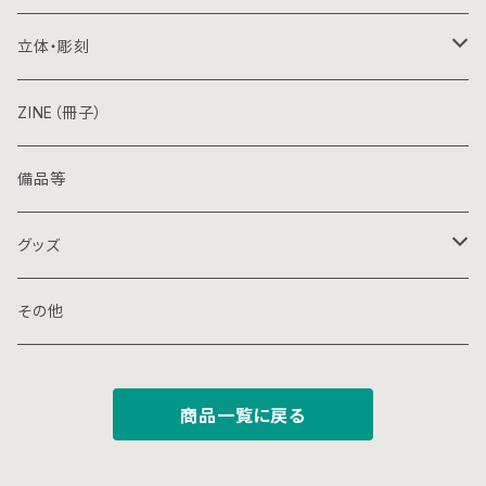
日本画
木版画
立体・彫刻
水彩画
シルクスクリーン
陶芸
ZINE（冊子）
クレパス画
リトグラフ
金属
備品等
水墨画
デジタル
石
グッズ
スプレー画
ステンシル
木
ポストカード
その他
ミクストメディア
オフセットプリント
ミクストメディア
スマホ用壁紙
商品一覧に戻る
ペン画
デジタルプリント
ガラス