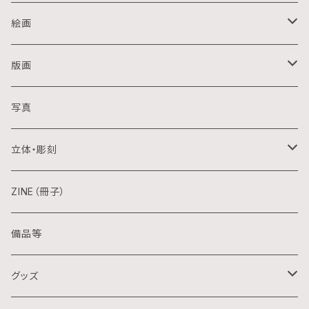
絵画
油画
版画
アクリル画
銅版画
写真
日本画
木版画
立体・彫刻
水彩画
シルクスクリーン
陶芸
ZINE（冊子）
クレパス画
リトグラフ
金属
備品等
水墨画
デジタル
石
グッズ