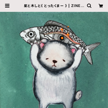
星と木しと《 とったくまー 》 | ZINE g
allery