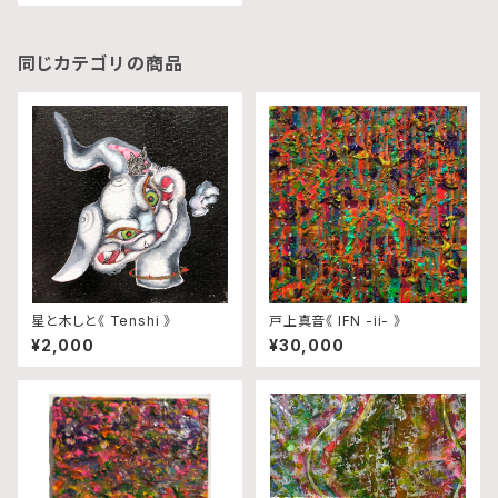
同じカテゴリの商品
星と木しと《 Tenshi 》
戸上真音《 IFN -ii- 》
¥2,000
¥30,000