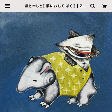
星と木しと《 夢におちて ばく 》 | ZIN
E gallery