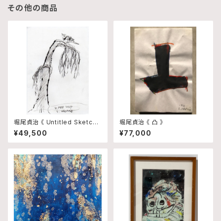
その他の商品
堀尾貞治 《 Untitled Sketch
堀尾貞治 《 凸 》
3 》
¥49,500
¥77,000