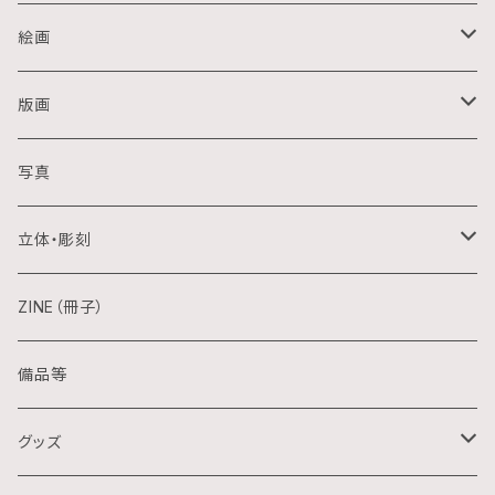
絵画
油画
版画
アクリル画
銅版画
写真
日本画
木版画
立体・彫刻
水彩画
シルクスクリーン
陶芸
ZINE（冊子）
クレパス画
リトグラフ
金属
備品等
水墨画
デジタル
石
グッズ