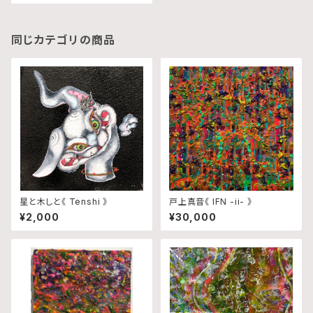
同じカテゴリの商品
星と木しと《 Tenshi 》
戸上真音《 IFN -ii- 》
¥2,000
¥30,000