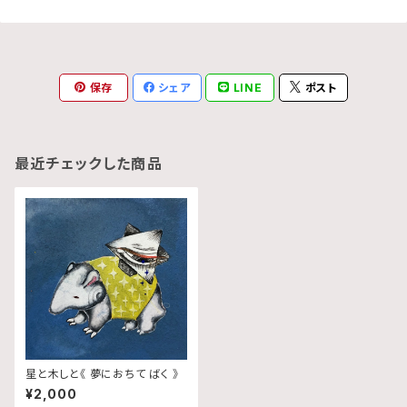
保存
シェア
LINE
ポスト
最近チェックした商品
星と木しと《 夢におちて ばく 》
¥2,000