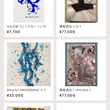
ひらのあつこ 《 ドローイング/N
堀尾貞治 《 凸 》
o.66 》
¥7,700
¥77,000
Muziik《 AWAKENING Ⅴ 》
堀尾貞治 《 Untitled 》
¥33,000
¥77,000