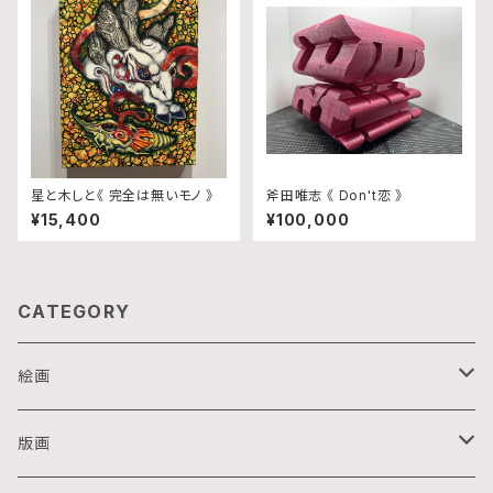
星と木しと《 完全は無いモノ 》
斧田唯志 《 Don't恋 》
¥15,400
¥100,000
CATEGORY
絵画
油画
版画