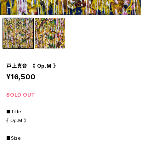
1
/2
戸上真音 《 Op.M 》
¥16,500
SOLD OUT
■Title
《 Op.M 》
■Size