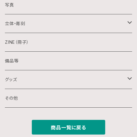
アクリル画
銅版画
写真
日本画
木版画
立体・彫刻
水彩画
シルクスクリーン
陶芸
ZINE（冊子）
クレパス画
リトグラフ
金属
備品等
水墨画
デジタル
石
グッズ
スプレー画
ステンシル
木
ポストカード
その他
ミクストメディア
オフセットプリント
ミクストメディア
スマホ用壁紙
商品一覧に戻る
ペン画
デジタルプリント
ガラス