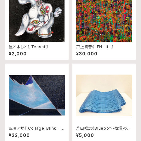
星と木しと《 Tenshi 》
戸上真音《 IFN -ii- 》
¥2,000
¥30,000
空豆アザ《 Collage：Blink,Tra
斧田唯志《Blueoof〜世界の真
ce and Rhythm No.10 》
ん中で輝いた日本政府から千葉
¥22,000
¥5,000
県民へ贈り物〜》