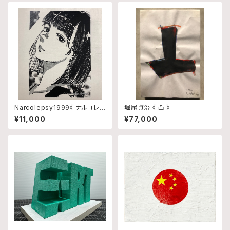
Narcolepsy1999《 ナルコレプ
堀尾貞治 《 凸 》
シー 》 TYPE-A
¥11,000
¥77,000