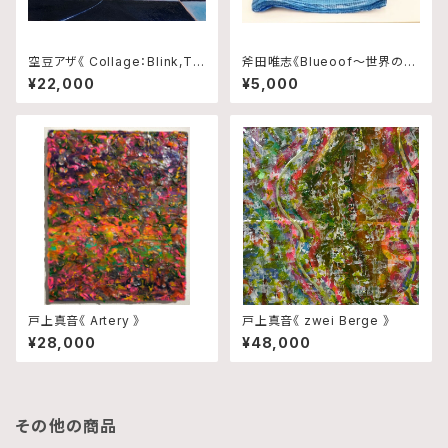
空豆アザ《 Collage：Blink,Tra
斧田唯志《Blueoof〜世界の真
ce and Rhythm No.10 》
ん中で輝いた日本政府から千葉
¥22,000
¥5,000
県民へ贈り物〜》
戸上真音《 Artery 》
戸上真音《 zwei Berge 》
¥28,000
¥48,000
その他の商品