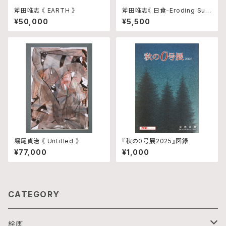
斧田唯志 《 EARTH 》
斧田唯志《 日食-Eroding Sun
》
¥50,000
¥5,500
堀尾貞治 《 Untitled 》
『秋の0号展2025』図録
¥77,000
¥1,000
CATEGORY
絵画