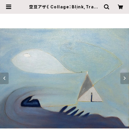
空豆アザ《 Collage：Blink,Trace
and Rhythm No.11 》 | ZINE gall
ery