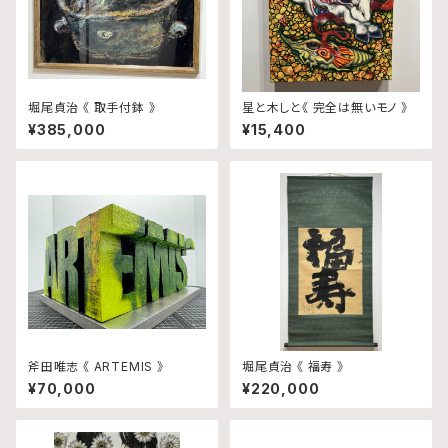
堀尾貞治 《 取手付鉢 》
星と木しと《 完全は無いモノ 》
¥385,000
¥15,400
斧田唯志 《 ARTEMIS 》
堀尾貞治 《 福寿 》
¥70,000
¥220,000