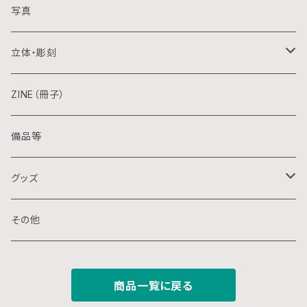
アクリル画
銅版画
写真
日本画
木版画
立体・彫刻
水彩画
シルクスクリーン
陶芸
ZINE（冊子）
クレパス画
リトグラフ
金属
備品等
水墨画
デジタル
石
グッズ
スプレー画
ステンシル
木
ポストカード
その他
ミクストメディア
オフセットプリント
ミクストメディア
スマホ用壁紙
商品一覧に戻る
ペン画
デジタルプリント
ガラス