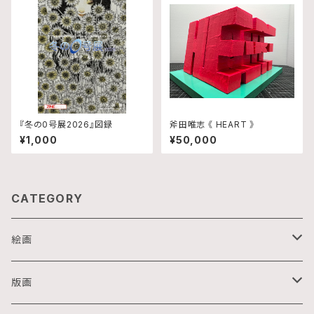
『冬の0号展2026』図録
斧田唯志 《 HEART 》
¥1,000
¥50,000
CATEGORY
絵画
油画
版画