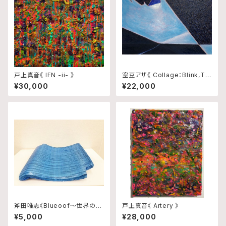
戸上真音《 IFN -ii- 》
空豆アザ《 Collage：Blink,Tra
ce and Rhythm No.10 》
¥30,000
¥22,000
斧田唯志《Blueoof〜世界の真
戸上真音《 Artery 》
ん中で輝いた日本政府から千葉
¥5,000
¥28,000
県民へ贈り物〜》