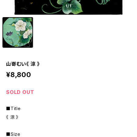
1
/1
山嵜むい《 涼 》
¥8,800
SOLD OUT
■Title
《 涼 》
■Size