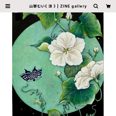
山嵜むい《 涼 》 | ZINE gallery