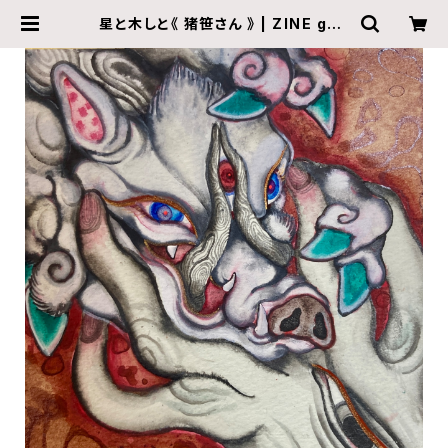
星と木しと《 猪笹さん 》 | ZINE gall
ery