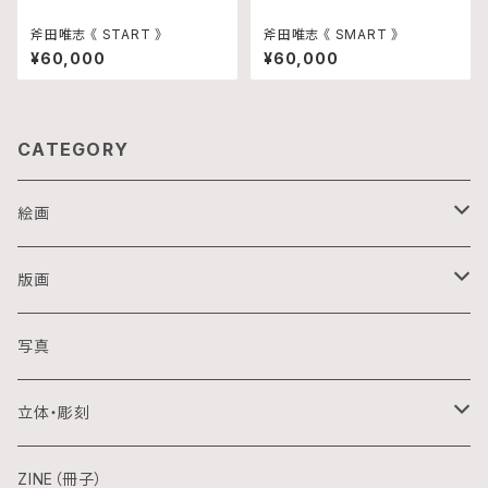
斧田唯志 《 START 》
斧田唯志 《 SMART 》
¥60,000
¥60,000
CATEGORY
絵画
油画
版画
アクリル画
銅版画
写真
日本画
木版画
立体・彫刻
水彩画
シルクスクリーン
陶芸
ZINE（冊子）