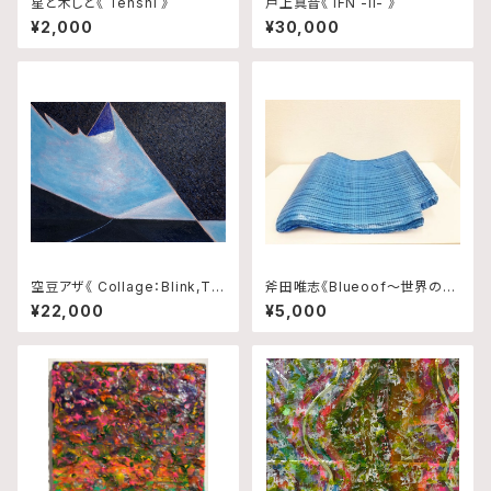
星と木しと《 Tenshi 》
戸上真音《 IFN -ii- 》
¥2,000
¥30,000
空豆アザ《 Collage：Blink,Tra
斧田唯志《Blueoof〜世界の真
ce and Rhythm No.10 》
ん中で輝いた日本政府から千葉
¥22,000
¥5,000
県民へ贈り物〜》