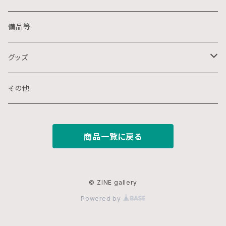
クレパス画
リトグラフ
金属
備品等
水墨画
デジタル
石
グッズ
スプレー画
ステンシル
木
ポストカード
その他
ミクストメディア
オフセットプリント
ミクストメディア
スマホ用壁紙
商品一覧に戻る
ペン画
デジタルプリント
ガラス
切り絵
ジークレー
© ZINE gallery
Powered by
鉛筆画