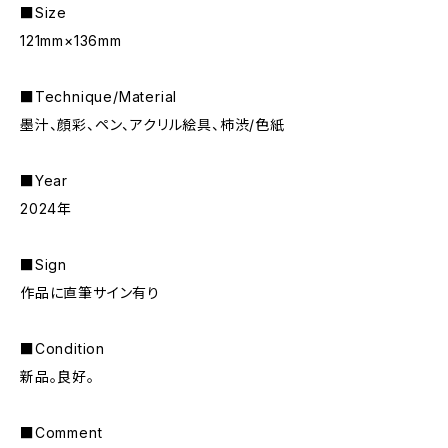
■Size
121mm×136mm
■Technique/Material
墨汁、顔彩、ペン、アクリル絵具、柿渋/色紙
■Year
2024年
■Sign
作品に直筆サイン有り
■Condition
新品。良好。
■Comment