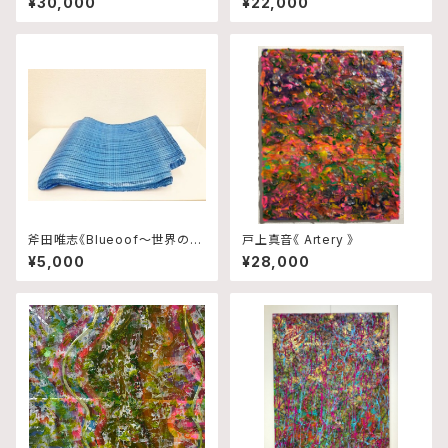
¥30,000
¥22,000
斧田唯志《Blueoof〜世界の真
戸上真音《 Artery 》
ん中で輝いた日本政府から千葉
¥5,000
¥28,000
県民へ贈り物〜》