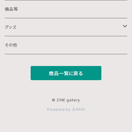
クレパス画
リトグラフ
金属
備品等
水墨画
デジタル
石
グッズ
スプレー画
ステンシル
木
ポストカード
その他
ミクストメディア
オフセットプリント
ミクストメディア
スマホ用壁紙
商品一覧に戻る
ペン画
デジタルプリント
ガラス
切り絵
ジークレー
© ZINE gallery
Powered by
鉛筆画