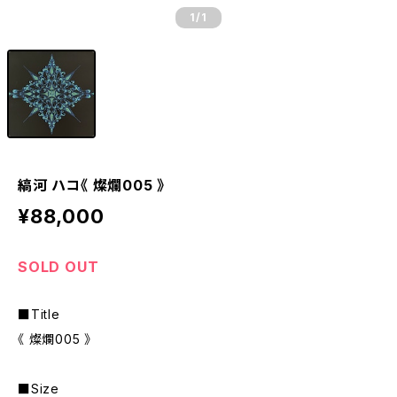
1
/1
縞河 ハコ《 燦爛005 》
¥88,000
SOLD OUT
■Title
《 燦爛005 》
■Size