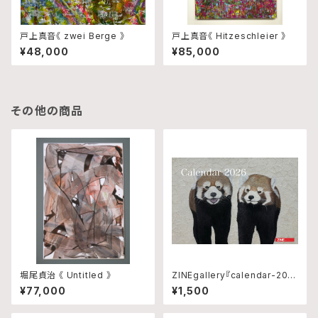
戸上真音《 zwei Berge 》
戸上真音《 Hitzeschleier 》
¥48,000
¥85,000
その他の商品
堀尾貞治 《 Untitled 》
ZINEgallery『calendar-202
6』修正版
¥77,000
¥1,500