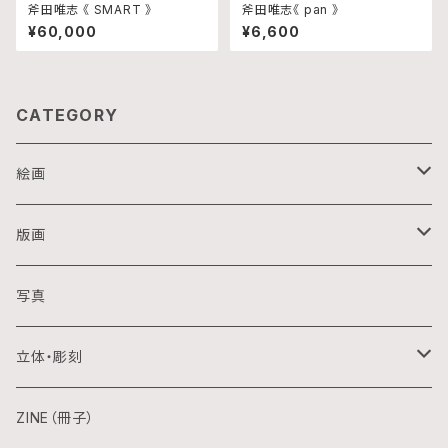
斧田唯志 《 SMART 》
斧田唯志《 pan 》
¥60,000
¥6,600
CATEGORY
絵画
油画
版画
アクリル画
銅版画
写真
日本画
木版画
立体・彫刻
水彩画
シルクスクリーン
陶芸
ZINE（冊子）