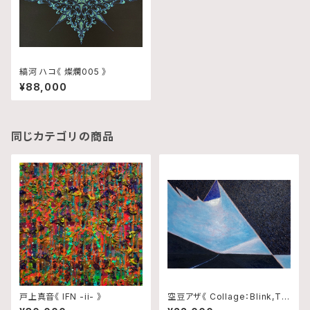
縞河 ハコ《 燦爛005 》
¥88,000
同じカテゴリの商品
戸上真音《 IFN -ii- 》
空豆アザ《 Collage：Blink,Tra
ce and Rhythm No.10 》