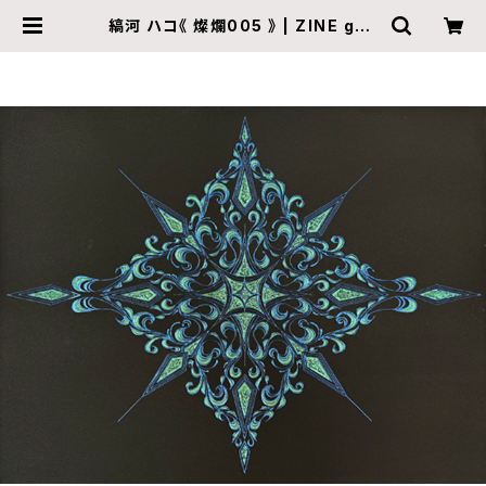
縞河 ハコ《 燦爛005 》 | ZINE gall
ery